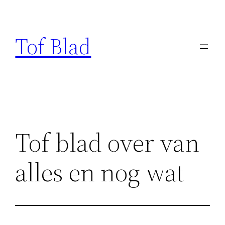
Ga
naar
Tof Blad
de
inhoud
Tof blad over van
alles en nog wat